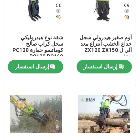
أوم صغير هيدرولي سجل
شقة نوع هيدروليكي
خداع الخشب انتزاع معد
سجل كراب صالح
آلي ل ZX120 ZX150
كوماتسو حفارة PC120
حفار
PC130 PC160
إرسال استفسار
إرسال استفسار
بيت
منتجات
معلومات عنا