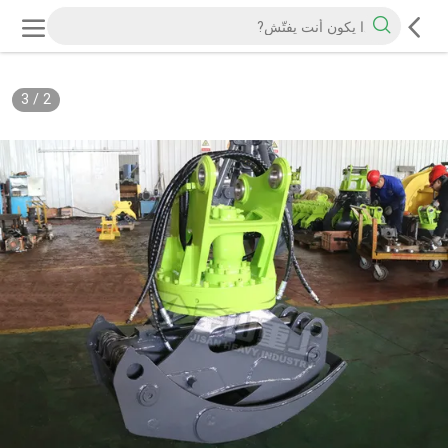
3
/
2