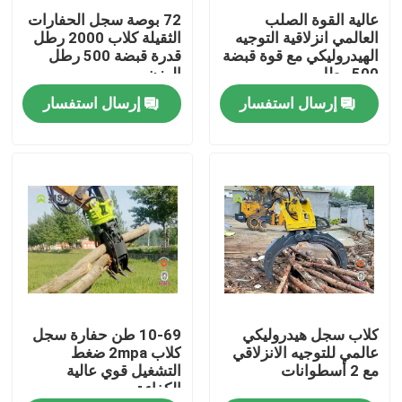
عالية القوة الصلب
72 بوصة سجل الحفارات
العالمي انزلاقية التوجيه
الثقيلة كلاب 2000 رطل
جولة في المعمل
الهيدروليكي مع قوة قبضة
قدرة قبضة 500 رطل
500 رطل
الوزن
إرسال استفسار
إرسال استفسار
رقابة جودة
اتصل بنا
اطلب اقتباس
Company News
كلاب سجل هيدروليكي
10-69 طن حفارة سجل
حفارة الكسارة الصخور
عالمي للتوجيه الانزلاقي
كلاب 2mpa ضغط
مع 2 أسطوانات
التشغيل قوي عالية
الكفاءة
هيدروليكي روك الكسارة