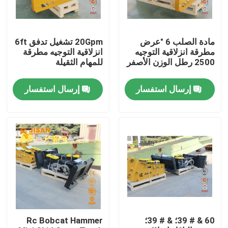
جولة في المعمل
مادة الصلب 6 "عرض
20Gpm تشغيل تدفق 6ft
مطرقة انزلاقية التوجيه
انزلاقية التوجيه مطرقة
رقابة جودة
2500 رطل الوزن الأصفر
للمهام الثقيلة
إرسال استفسار
إرسال استفسار
اتصل بنا
اطلب اقتباس
Company News
حفارة الكسارة الصخور
60 & # 39؛ & # 39؛
Rc Bobcat Hammer
هيدروليكي روك الكسارة