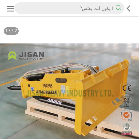
17
/
2