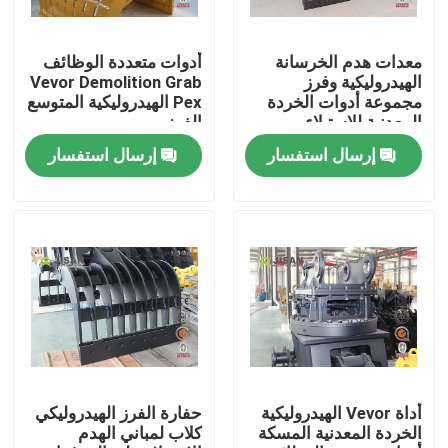
جولة في المعمل
معدات هدم الخرسانة
أدوات متعددة الوظائف
الهيدروليكية وفرز
Vevor Demolition Grab
مجموعة أدوات الخردة
Pex الهيدروليكية المتوسع
رقابة جودة
المعدنية للاستيلاء
الفرز
إرسال استفسار
إرسال استفسار
اتصل بنا
اطلب اقتباس
Company News
حفارة الكسارة الصخور
أداة Vevor الهيدروليكية
حفارة الفرز الهيدروليكي
الخردة المعدنية المسكة
كلاب لمباني الهدم
هيدروليكي روك الكسارة