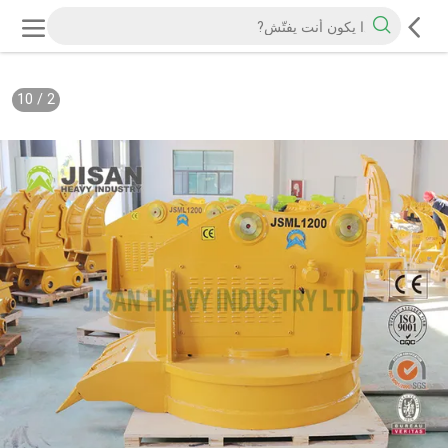
10
/
2