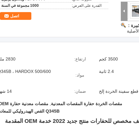
القدرة على العرض:
1000 مجموعة في السنة
اتصل
يرة :
أصلية
3500 كجم
ارتفاع:
2830 ملم
2.4 ثانية
345B ، HARDOX 500/600
مواد:
طع سفينة الخردة إلخ
ضمان:
14 شهر
مقصات الخردة حفارة المقصات المعدنية
,
مقصات معدنية حفارة OEM
Q345B القص الهيدروليكي للمعادن
مقص خردة هيدروليكي متعدد الوظائف مخصص للحفارات منتج جديد 2022 خدمة OEM المقدمة