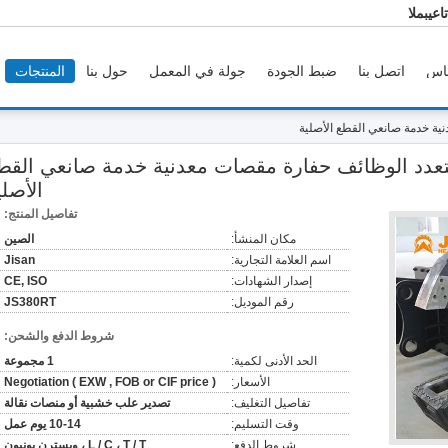
م الفنى
اس
اتصل بنا
ضبط الجودة
جولة في المعمل
حول بنا
المنتجات
ة خدمة صانعي القطع الأصلية
دد الوظائف حفارة مقصات معدنية خدمة صانعي القط
الأصلي
تفاصيل المنتج:
مكان المنشأ:
الصين
اسم العلامة التجارية:
Jisan
إصدار الشهادات:
CE, ISO
رقم الموديل:
JS380RT
شروط الدفع والشحن:
الحد الأدنى لكمية:
1 مجموعة
الأسعار:
Negotiation ( EXW , FOB or CIF price )
تفاصيل التغليف:
تصدير علب خشبية أو منصات نقالة
وقت التسليم:
10-14 يوم عمل
شروط الدفع:
L / C ، T / T ، ويسترن يونيون