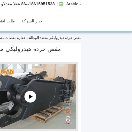
Arabic
86--18615951533
المبيعات والدع
أخبار الشركة
طلب اقتب
مقص خردة هيدروليكي متعدد الوظائف حفارة مقصات معدني
مقص خردة هيدروليكي متع