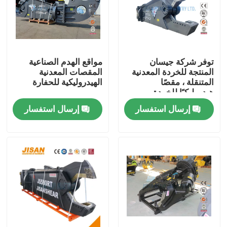
جولة في المعمل
رقابة جودة
توفر شركة جيسان
مواقع الهدم الصناعية
المنتجة للخردة المعدنية
المقصات المعدنية
المتنقلة ، مقصًا
الهيدروليكية للحفارة
هيدروليكيًا للخردة
اتصل بنا
المعدنية ، وحفارة هدم ،
إرسال استفسار
إرسال استفسار
وقص الفولاذ
اطلب اقتباس
Company News
حفارة الكسارة الصخور
هيدروليكي روك الكسارة