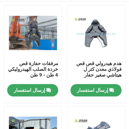
هدم هيدرولي قص قص
مرفقات حفارة قص
فولاذي معدن كتر ل
خردة الصلب الهيدروليكي
هيتاشي صغير حفار
4 طن - 9 طن
إرسال استفسار
إرسال استفسار
بيت
منتجات
معلومات عنا