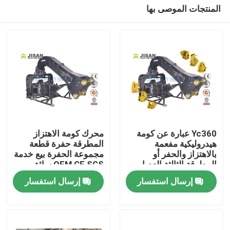
المنتجات الموصى بها
Yc360 عبارة عن كومة
محرك كومة الاهتزاز
هيدروليكية مفعمة
المطرقة حفرة قطعة
بالاهتزاز والحفر أو
مجموعة الحفرة بيع خدمة
بيت
المطرقة الثالثة العصا
OEM CE SGS سائق
القيادة
كومة هيدروليكية
إرسال استفسار
إرسال استفسار
منتجات
معلومات عنا