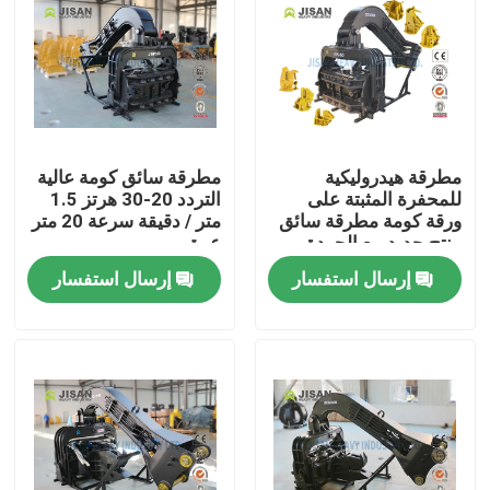
جولة في المعمل
رقابة جودة
مطرقة هيدروليكية
مطرقة سائق كومة عالية
للمحفرة المثبتة على
التردد 20-30 هرتز 1.5
اتصل بنا
ورقة كومة مطرقة سائق
متر / دقيقة سرعة 20 متر
منتج جديد بيع الجودة
عمق
Oem Odm خدمة Ce Sgs
اطلب اقتباس
إرسال استفسار
إرسال استفسار
Company News
حفارة الكسارة الصخور
هيدروليكي روك الكسارة