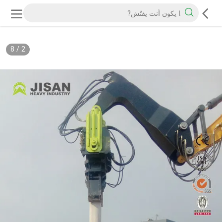
8
/
2