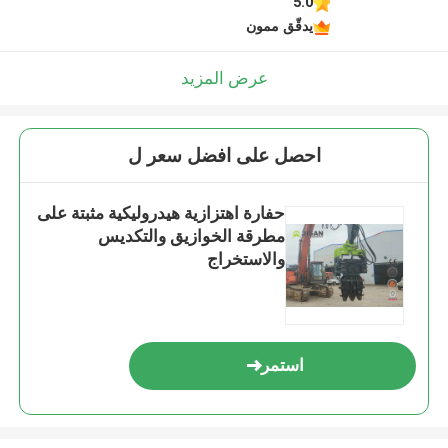
5.0
يدقّق ممون
عرض المزيد
احصل على افضل سعر ل
حفارة اهتزازية هيدروليكية مثبتة على
مطرقة الخوازيق والتكديس
والاستخراج
استمر