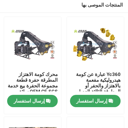
المنتجات الموصى بها
Yc360 عبارة عن كومة
محرك كومة الاهتزاز
هيدروليكية مفعمة
المطرقة حفرة قطعة
بالاهتزاز والحفر أو
مجموعة الحفرة بيع خدمة
بيت
المطرقة الثالثة العصا
OEM CE SGS سائق
القيادة
كومة هيدروليكية
إرسال استفسار
إرسال استفسار
منتجات
معلومات عنا