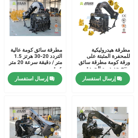
جولة في المعمل
رقابة جودة
مطرقة هيدروليكية
مطرقة سائق كومة عالية
للمحفرة المثبتة على
التردد 20-30 هرتز 1.5
اتصل بنا
ورقة كومة مطرقة سائق
متر / دقيقة سرعة 20 متر
منتج جديد بيع الجودة
عمق
Oem Odm خدمة Ce Sgs
اطلب اقتباس
إرسال استفسار
إرسال استفسار
Company News
حفارة الكسارة الصخور
هيدروليكي روك الكسارة