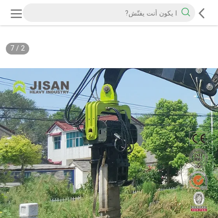
7
/
2