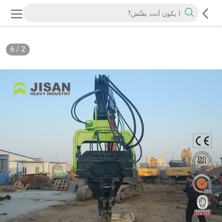
6
/
2