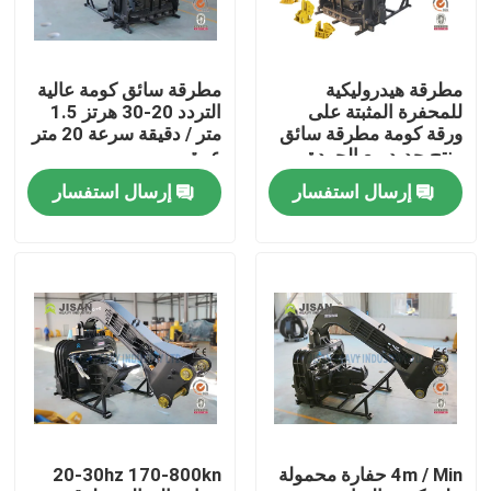
جولة في المعمل
مطرقة هيدروليكية
مطرقة سائق كومة عالية
للمحفرة المثبتة على
التردد 20-30 هرتز 1.5
رقابة جودة
ورقة كومة مطرقة سائق
متر / دقيقة سرعة 20 متر
منتج جديد بيع الجودة
عمق
Oem Odm خدمة Ce Sgs
إرسال استفسار
إرسال استفسار
اتصل بنا
اطلب اقتباس
Company News
حفارة الكسارة الصخور
4m / Min حفارة محمولة
20-30hz 170-800kn
هيدروليكي روك الكسارة