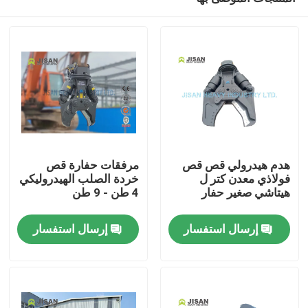
هدم هيدرولي قص قص
مرفقات حفارة قص
فولاذي معدن كتر ل
خردة الصلب الهيدروليكي
هيتاشي صغير حفار
4 طن - 9 طن
بيت
إرسال استفسار
إرسال استفسار
منتجات
معلومات عنا