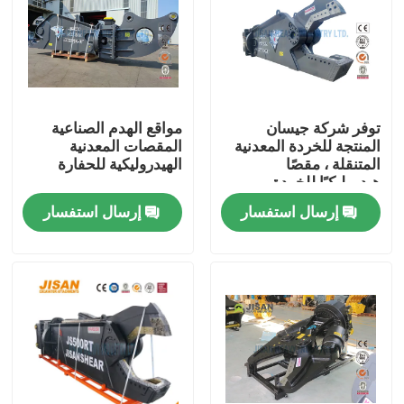
جولة في المعمل
رقابة جودة
توفر شركة جيسان
مواقع الهدم الصناعية
المنتجة للخردة المعدنية
المقصات المعدنية
المتنقلة ، مقصًا
الهيدروليكية للحفارة
اتصل بنا
هيدروليكيًا للخردة
المعدنية ، وحفارة هدم ،
إرسال استفسار
إرسال استفسار
وقص الفولاذ
اطلب اقتباس
Company News
حفارة الكسارة الصخور
هيدروليكي روك الكسارة