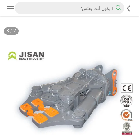
8
/
2