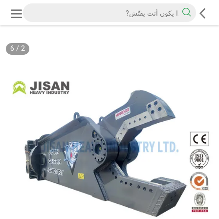
6
/
2