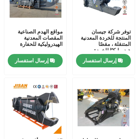
جولة في المعمل
توفر شركة جيسان
مواقع الهدم الصناعية
رقابة جودة
المنتجة للخردة المعدنية
المقصات المعدنية
المتنقلة ، مقصًا
الهيدروليكية للحفارة
هيدروليكيًا للخردة
المعدنية ، وحفارة هدم ،
اتصل بنا
إرسال استفسار
إرسال استفسار
وقص الفولاذ
اطلب اقتباس
Company News
حفارة الكسارة الصخور
هيدروليكي روك الكسارة