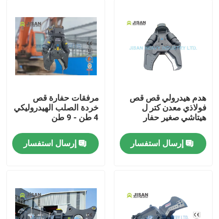
هدم هيدرولي قص قص
مرفقات حفارة قص
فولاذي معدن كتر ل
خردة الصلب الهيدروليكي
هيتاشي صغير حفار
4 طن - 9 طن
إرسال استفسار
إرسال استفسار
بيت
منتجات
معلومات عنا