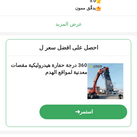
5.0
يدقّق ممون
عرض المزيد
احصل على افضل سعر ل
360 درجة حفارة هيدروليكية مقصات
معدنية لمواقع الهدم
استمر