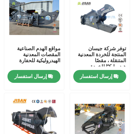
جولة في المعمل
رقابة جودة
توفر شركة جيسان
مواقع الهدم الصناعية
المنتجة للخردة المعدنية
المقصات المعدنية
اتصل بنا
المتنقلة ، مقصًا
الهيدروليكية للحفارة
هيدروليكيًا للخردة
المعدنية ، وحفارة هدم ،
اطلب اقتباس
إرسال استفسار
إرسال استفسار
وقص الفولاذ
Company News
حفارة الكسارة الصخور
هيدروليكي روك الكسارة