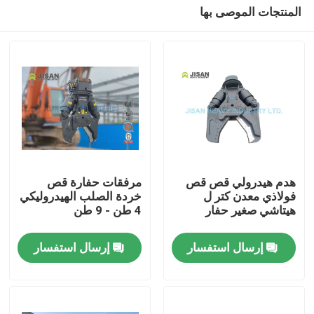
المنتجات الموصى بها
هدم هيدرولي قص قص
مرفقات حفارة قص
فولاذي معدن كتر ل
خردة الصلب الهيدروليكي
هيتاشي صغير حفار
4 طن - 9 طن
بيت
إرسال استفسار
إرسال استفسار
منتجات
معلومات عنا