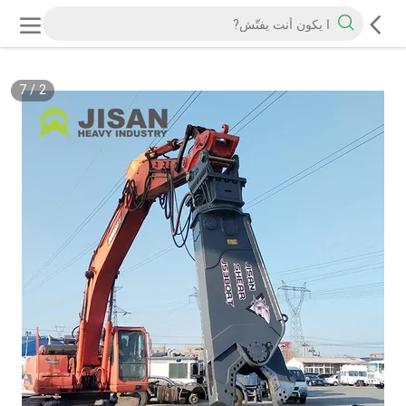
7
/
2